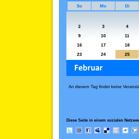
So
Mo
Di
2
3
4
9
10
11
16
17
18
23
24
25
An diesem Tag findet keine Veransta
Diese Seite in einem sozialen Netzwer