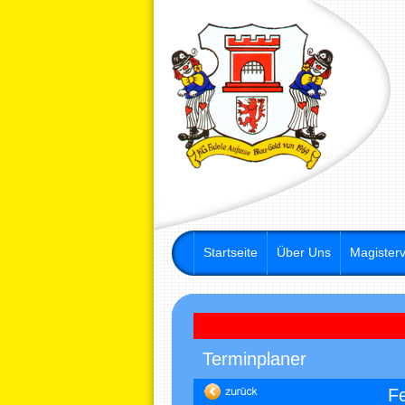
Startseite
Über Uns
Magisterv
Terminplaner
F