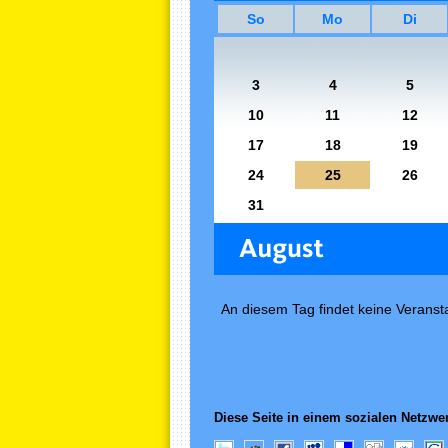
So
Mo
Di
3
4
5
10
11
12
17
18
19
24
25
26
31
An diesem Tag findet keine Veransta
Diese Seite in einem sozialen Netzwer