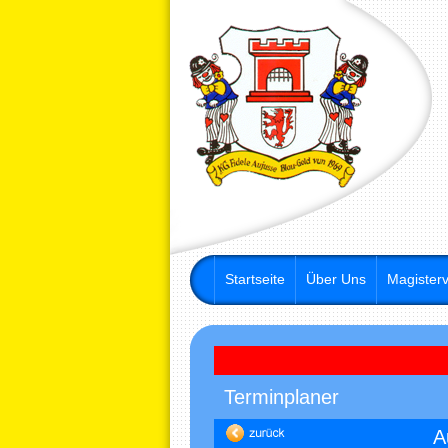
Startseite
Über Uns
Magisterv
Terminplaner
A