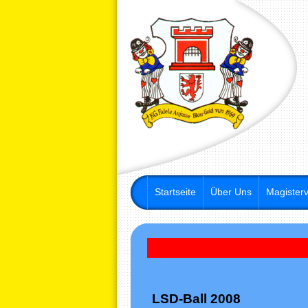
Startseite
Über Uns
Magisterv
St
LSD-Ball 2008