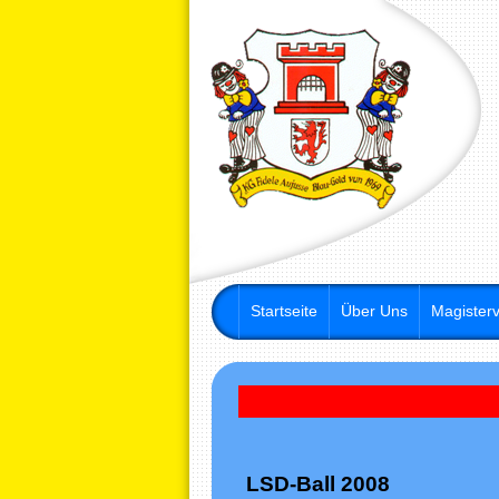
Startseite
Über Uns
Magisterv
Stam
LSD-Ball 2008