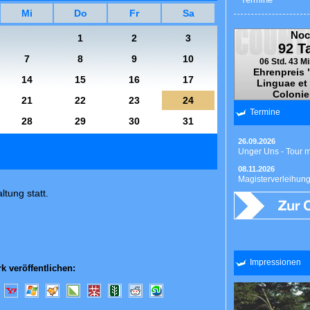
Mi
Do
Fr
Sa
Noc
1
2
3
92 T
7
8
9
10
06 Std. 43 Mi
Ehrenpreis 
14
15
16
17
Linguae et
Colonie
21
22
23
24
Termine
28
29
30
31
26.09.2026
Unger Uns - Tour 
08.11.2026
Magisterverleihun
ltung statt.
Impressionen
k veröffentlichen: