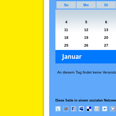
So
Mo
Di
4
5
6
11
12
13
18
19
20
25
26
27
An diesem Tag findet keine Veransta
Diese Seite in einem sozialen Netzwer