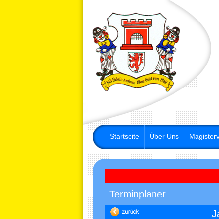
Startseite
Über Uns
Magisterv
Terminplaner
J