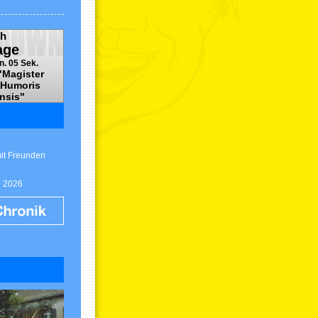
h
age
n. 05 Sek.
"Magister
 Humoris
nsis"
mit Freunden
g 2026