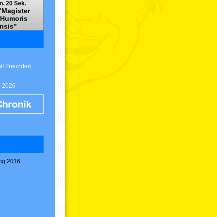
n. 19 Sek.
"Magister
 Humoris
nsis"
mit Freunden
g 2026