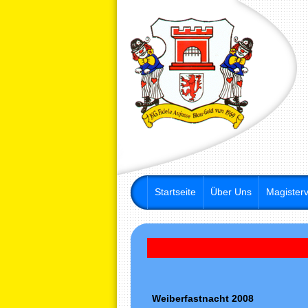
Startseite
Über Uns
Magisterv
Weiberfastnacht 2008