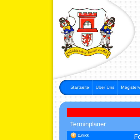
Startseite
Über Uns
Magisterv
Terminplaner
F