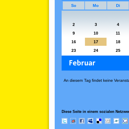
So
Mo
Di
2
3
4
9
10
11
16
17
18
23
24
25
An diesem Tag findet keine Veransta
Diese Seite in einem sozialen Netzwer