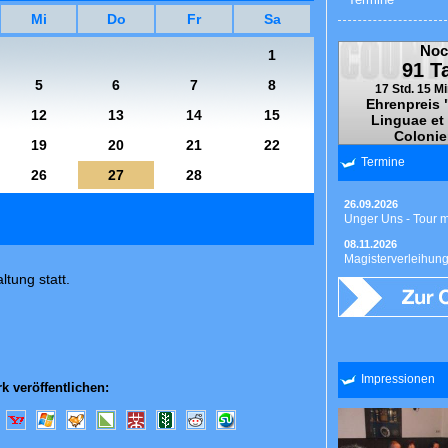
Mi
Do
Fr
Sa
Noc
1
91 T
5
6
7
8
17 Std. 15 Mi
Ehrenpreis 
12
13
14
15
Linguae et
Colonie
19
20
21
22
Termine
26
27
28
26.09.2026
Unger Uns - Tour 
08.11.2026
Magisterverleihun
ltung statt.
Impressionen
k veröffentlichen: