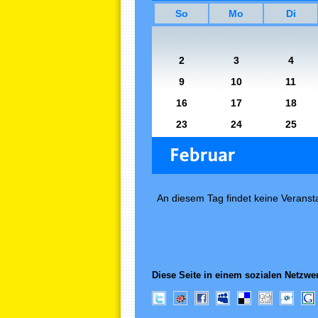
So
Mo
Di
2
3
4
9
10
11
16
17
18
23
24
25
An diesem Tag findet keine Veransta
Diese Seite in einem sozialen Netzwer