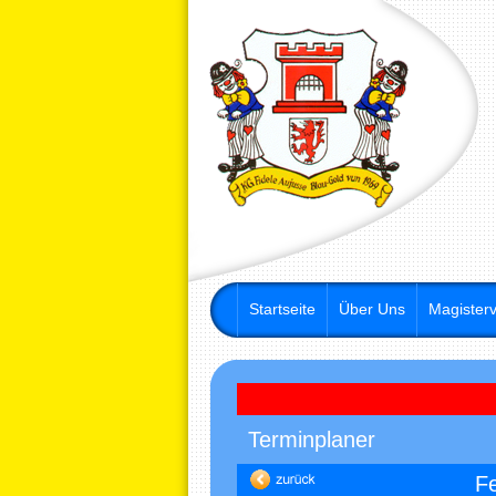
Startseite
Über Uns
Magisterv
Terminplaner
F