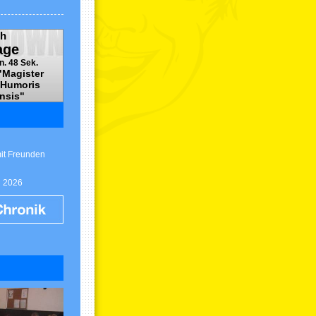
h
age
n. 48 Sek.
"Magister
 Humoris
nsis"
mit Freunden
g 2026