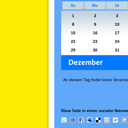
So
Mo
Di
1
2
3
8
9
10
15
16
17
22
23
24
29
30
31
An diesem Tag findet keine Veransta
Diese Seite in einem sozialen Netzwer