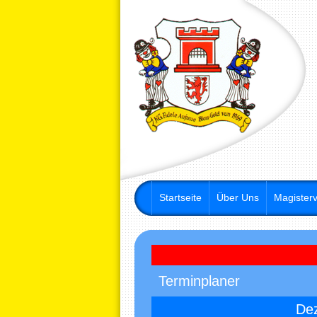
Startseite
Über Uns
Magisterv
Terminplaner
De