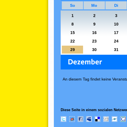
So
Mo
Di
1
2
3
8
9
10
15
16
17
22
23
24
29
30
31
An diesem Tag findet keine Veransta
Diese Seite in einem sozialen Netzwer