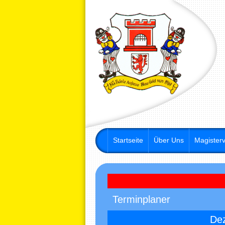
Startseite
Über Uns
Magisterv
Terminplaner
De