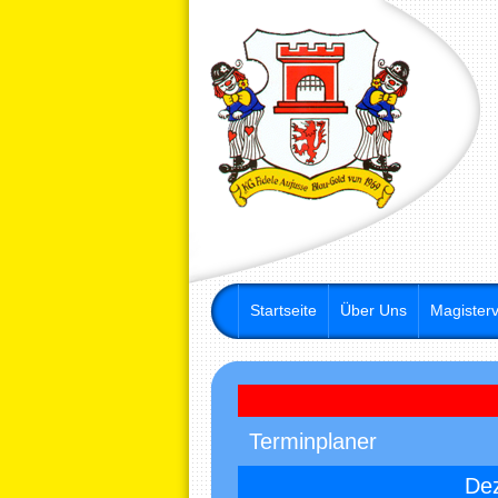
Startseite
Über Uns
Magisterv
Terminplaner
De