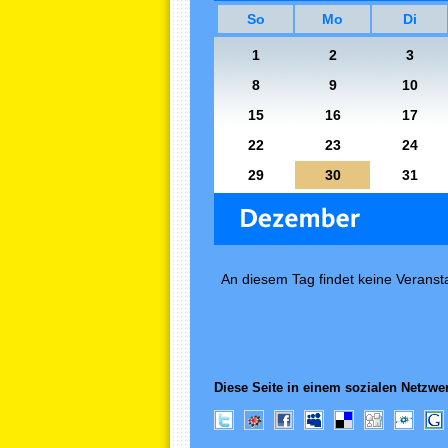
So
Mo
Di
1
2
3
8
9
10
15
16
17
22
23
24
29
30
31
An diesem Tag findet keine Veransta
Diese Seite in einem sozialen Netzwer